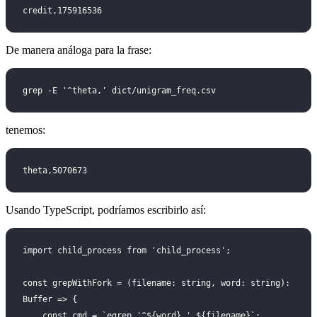
credit,175916536
De manera análoga para la frase:
grep -E '^theta,' dict/unigram_freq.csv
tenemos:
theta,5070673
Usando TypeScript, podríamos escribirlo así:
import child_process from 'child_process';
const grepWithFork = (filename: string, word: string): 
Buffer => {
    const cmd = `egrep '^${word},' ${filename}`;