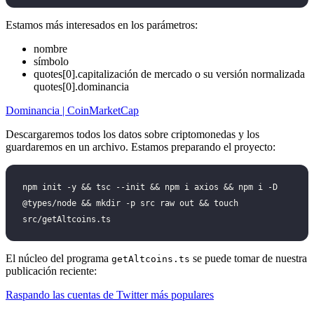
Estamos más interesados en los parámetros:
nombre
símbolo
quotes[0].capitalización de mercado o su versión normalizada
quotes[0].dominancia
Dominancia | CoinMarketCap
Descargaremos todos los datos sobre criptomonedas y los
guardaremos en un archivo. Estamos preparando el proyecto:
npm init -y && tsc --init && npm i axios && npm i -D 
@types/node && mkdir -p src raw out && touch 
src/getAltcoins.ts
El núcleo del programa
se puede tomar de nuestra
getAltcoins.ts
publicación reciente:
Raspando las cuentas de Twitter más populares