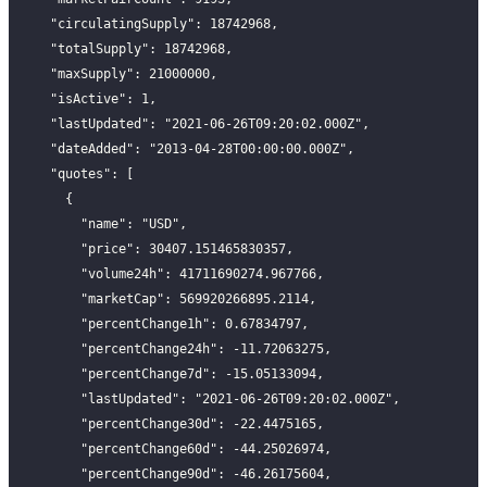
  "circulatingSupply": 18742968,
  "totalSupply": 18742968,
  "maxSupply": 21000000,
  "isActive": 1,
  "lastUpdated": "2021-06-26T09:20:02.000Z",
  "dateAdded": "2013-04-28T00:00:00.000Z",
  "quotes": [
    {
      "name": "USD",
      "price": 30407.151465830357,
      "volume24h": 41711690274.967766,
      "marketCap": 569920266895.2114,
      "percentChange1h": 0.67834797,
      "percentChange24h": -11.72063275,
      "percentChange7d": -15.05133094,
      "lastUpdated": "2021-06-26T09:20:02.000Z",
      "percentChange30d": -22.4475165,
      "percentChange60d": -44.25026974,
      "percentChange90d": -46.26175604,