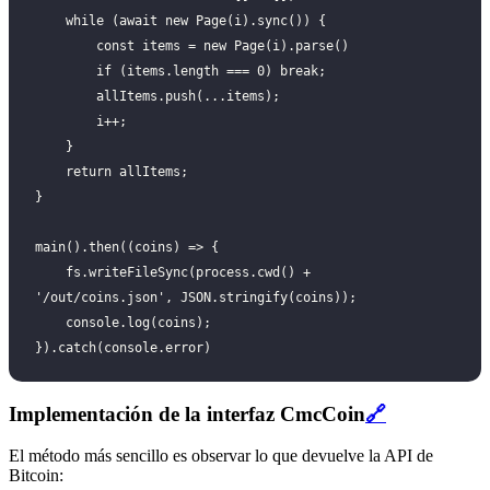
    while (await new Page(i).sync()) {
        const items = new Page(i).parse()
        if (items.length === 0) break;
        allItems.push(...items);
        i++;
    }
    return allItems;
}
main().then((coins) => {
    fs.writeFileSync(process.cwd() + 
'/out/coins.json', JSON.stringify(coins));
    console.log(coins);
}).catch(console.error)
Implementación de la interfaz CmcCoin
🔗
El método más sencillo es observar lo que devuelve la API de
Bitcoin: