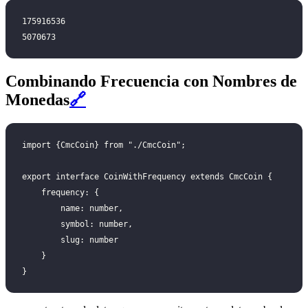
175916536
5070673
Combinando Frecuencia con Nombres de
Monedas
🔗
import {CmcCoin} from "./CmcCoin";
export interface CoinWithFrequency extends CmcCoin {
    frequency: {
        name: number,
        symbol: number,
        slug: number
    }
}