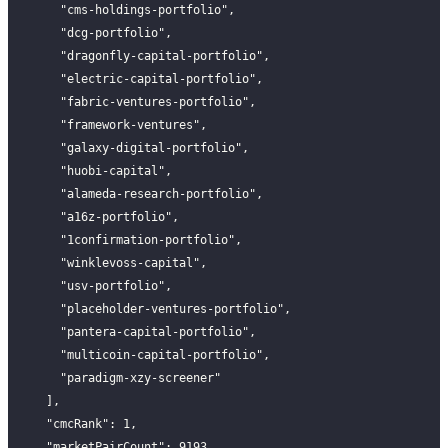
    "cms-holdings-portfolio",
    "dcg-portfolio",
    "dragonfly-capital-portfolio",
    "electric-capital-portfolio",
    "fabric-ventures-portfolio",
    "framework-ventures",
    "galaxy-digital-portfolio",
    "huobi-capital",
    "alameda-research-portfolio",
    "a16z-portfolio",
    "1confirmation-portfolio",
    "winklevoss-capital",
    "usv-portfolio",
    "placeholder-ventures-portfolio",
    "pantera-capital-portfolio",
    "multicoin-capital-portfolio",
    "paradigm-xzy-screener"
  ],
  "cmcRank": 1,
  "marketPairCount": 9193,