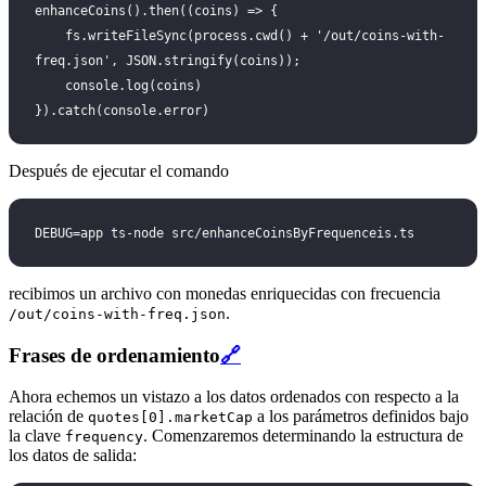
enhanceCoins().then((coins) => {
    fs.writeFileSync(process.cwd() + '/out/coins-with-
freq.json', JSON.stringify(coins));
    console.log(coins)
}).catch(console.error)
Después de ejecutar el comando
DEBUG=app ts-node src/enhanceCoinsByFrequenceis.ts
recibimos un archivo con monedas enriquecidas con frecuencia
.
/out/coins-with-freq.json
Frases de ordenamiento
🔗
Ahora echemos un vistazo a los datos ordenados con respecto a la
relación de
a los parámetros definidos bajo
quotes[0].marketCap
la clave
. Comenzaremos determinando la estructura de
frequency
los datos de salida: