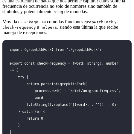
es una estructura de datos que nos permite capturar datos sobre la
frecuencia de ocurrencia no solo de nombres sino también de
símbolos y potencialmente
de monedas.
slug
Moví la clase
, así como las funciones
y
Page
grepWithFork
a
, siendo esta última la que recibe
checkFrequency
helpers
manejo de excepciones:
import {grepWithFork} from "./grepWithFork";
export const checkFrequency = (word: string): number 
=> {
    try {
        return parseInt(grepWithFork(
            process.cwd() + '/dict/unigram_freq.csv',
            word
        ).toString().replace(`${word},`, '')) || 0;
    } catch (e) {
        return 0
    }
}