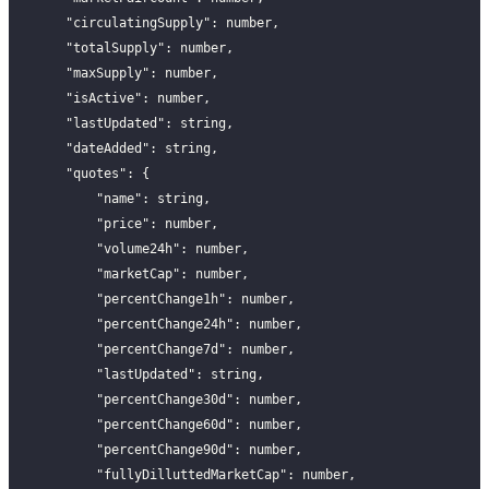
    "circulatingSupply": number,
    "totalSupply": number,
    "maxSupply": number,
    "isActive": number,
    "lastUpdated": string,
    "dateAdded": string,
    "quotes": {
        "name": string,
        "price": number,
        "volume24h": number,
        "marketCap": number,
        "percentChange1h": number,
        "percentChange24h": number,
        "percentChange7d": number,
        "lastUpdated": string,
        "percentChange30d": number,
        "percentChange60d": number,
        "percentChange90d": number,
        "fullyDilluttedMarketCap": number,