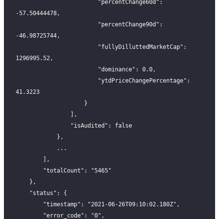
                        "percentChange60d": 
-57.50444478,
                        "percentChange90d": 
-46.98725744,
                        "fullyDilluttedMarketCap": 
1296995.52,
                        "dominance": 0.0,
                        "ytdPriceChangePercentage": 
41.3223
                    }
                ],
                "isAudited": false
            },
            ...
        ],
        "totalCount": "5465"
    },
    "status": {
        "timestamp": "2021-06-26T09:10:02.180Z",
        "error_code": "0",