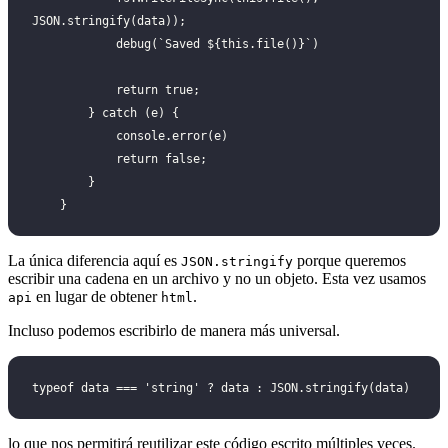
JSON.stringify(data));
            debug(`Saved ${this.file()}`)
            return true;
        } catch (e) {
            console.error(e)
            return false;
        }
    }
La única diferencia aquí es
porque queremos
JSON.stringify
escribir una cadena en un archivo y no un objeto. Esta vez usamos
en lugar de obtener
.
api
html
Incluso podemos escribirlo de manera más universal.
typeof data === 'string' ? data : JSON.stringify(data)
lo que nos permitirá reutilizar este código escrito múltiples veces.