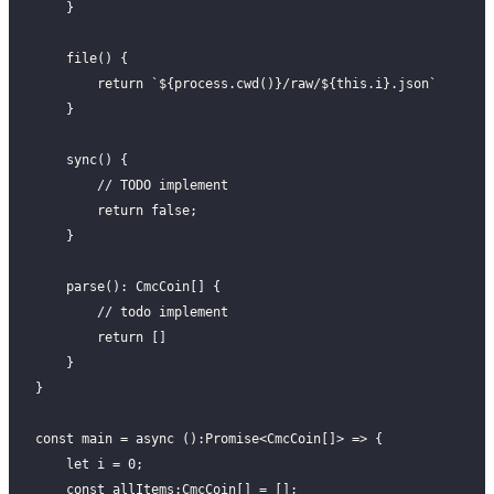
    }
    file() {
        return `${process.cwd()}/raw/${this.i}.json`
    }
    sync() {
        // TODO implement
        return false;
    }
    parse(): CmcCoin[] {
        // todo implement
        return []
    }
}
const main = async ():Promise<CmcCoin[]> => {
    let i = 0;
    const allItems:CmcCoin[] = [];