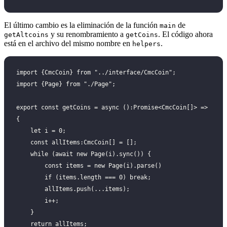
El último cambio es la eliminación de la función
de
main
y su renombramiento a
. El código ahora
getAltcoins
getCoins
está en el archivo del mismo nombre en
.
helpers
import {CmcCoin} from "../interface/CmcCoin";
import {Page} from "./Page";
export const getCoins = async ():Promise<CmcCoin[]> => 
{
    let i = 0;
    const allItems:CmcCoin[] = [];
    while (await new Page(i).sync()) {
        const items = new Page(i).parse()
        if (items.length === 0) break;
        allItems.push(...items);
        i++;
    }
    return allItems;