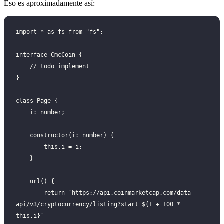
Eso es aproximadamente así:
import * as fs from "fs";
interface CmcCoin {
    // todo implement
}
class Page {
    i: number;
    constructor(i: number) {
        this.i = i;
    }
    url() {
        return `https://api.coinmarketcap.com/data-
api/v3/cryptocurrency/listing?start=${1 + 100 * 
this.i}`