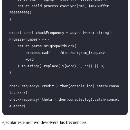
    return child_process.execSync(cmd, {maxBuffer: 
200000000})
}
export const checkFrequency = async (word: string): 
Promise<number> => {
    return parseInt(grepWithFork(
        process.cwd() + '/dict/unigram_freq.csv',
        word
    ).toString().replace(`${word},`, '')) || 0;
}
checkFrequency('credit').then(console.log).catch(conso
le.error)
checkFrequency('theta').then(console.log).catch(consol
e.error)
ejecutar este archivo devolverá las frecuencias: