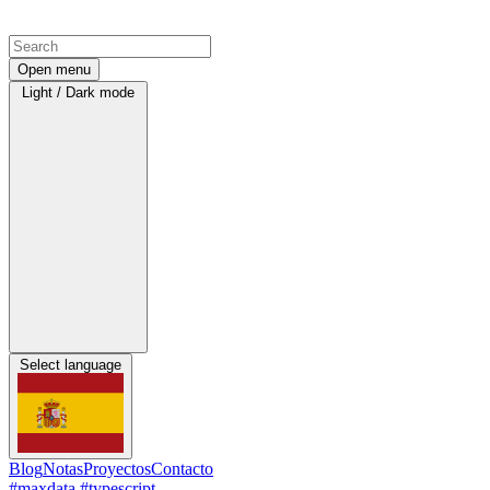
Open menu
Light / Dark mode
Select language
Blog
Notas
Proyectos
Contacto
#maxdata
#typescript