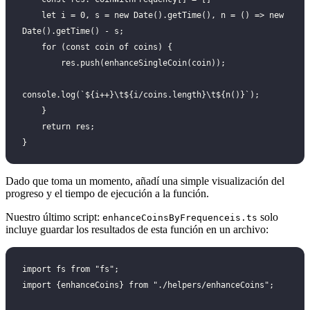
    let i = 0, s = new Date().getTime(), n = () => new 
Date().getTime() - s;
    for (const coin of coins) {
        res.push(enhanceSingleCoin(coin));
console.log(`${i++}\t${i/coins.length}\t${n()}`);
    }
    return res;
}
Dado que toma un momento, añadí una simple visualización del
progreso y el tiempo de ejecución a la función.
Nuestro último script:
solo
enhanceCoinsByFrequenceis.ts
incluye guardar los resultados de esta función en un archivo:
import fs from "fs";
import {enhanceCoins} from "./helpers/enhanceCoins";