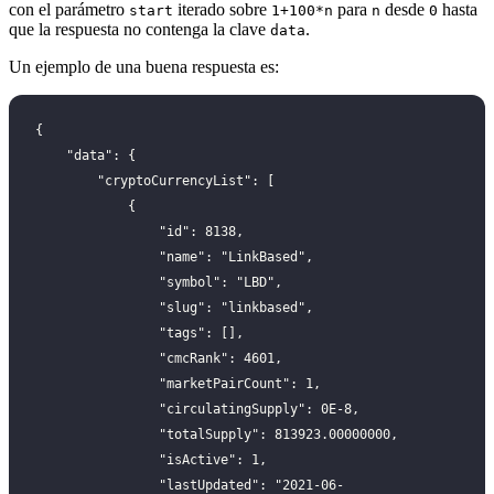
con el parámetro
iterado sobre
para
desde
hasta
start
1+100*n
n
0
que la respuesta no contenga la clave
.
data
Un ejemplo de una buena respuesta es:
{
    "data": {
        "cryptoCurrencyList": [
            {
                "id": 8138,
                "name": "LinkBased",
                "symbol": "LBD",
                "slug": "linkbased",
                "tags": [],
                "cmcRank": 4601,
                "marketPairCount": 1,
                "circulatingSupply": 0E-8,
                "totalSupply": 813923.00000000,
                "isActive": 1,
                "lastUpdated": "2021-06-