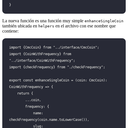
}
La nueva función es una función muy simple
enhanceSingleCoin
también ubicada en
en el archivo con ese nombre que
helpers
contiene:
import {CmcCoin} from "../interface/CmcCoin";
import {CoinWithFrequency} from 
"../interface/CoinWithFrequency";
import {checkFrequency} from "./checkFrequency";
export const enhanceSingleCoin = (coin: CmcCoin): 
CoinWithFrequency => {
    return {
        ...coin,
        frequency: {
            name: 
checkFrequency(coin.name.toLowerCase()),
            slug: 