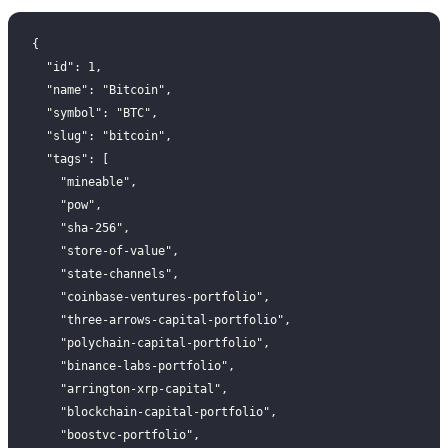
{
  "id": 1,
  "name": "Bitcoin",
  "symbol": "BTC",
  "slug": "bitcoin",
  "tags": [
    "mineable",
    "pow",
    "sha-256",
    "store-of-value",
    "state-channels",
    "coinbase-ventures-portfolio",
    "three-arrows-capital-portfolio",
    "polychain-capital-portfolio",
    "binance-labs-portfolio",
    "arrington-xrp-capital",
    "blockchain-capital-portfolio",
    "boostvc-portfolio",