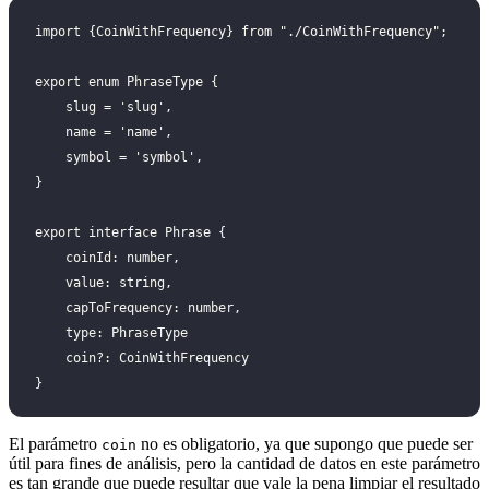
import {CoinWithFrequency} from "./CoinWithFrequency";
export enum PhraseType {
    slug = 'slug',
    name = 'name',
    symbol = 'symbol',
}
export interface Phrase {
    coinId: number,
    value: string,
    capToFrequency: number,
    type: PhraseType
    coin?: CoinWithFrequency
}
El parámetro
no es obligatorio, ya que supongo que puede ser
coin
útil para fines de análisis, pero la cantidad de datos en este parámetro
es tan grande que puede resultar que vale la pena limpiar el resultado