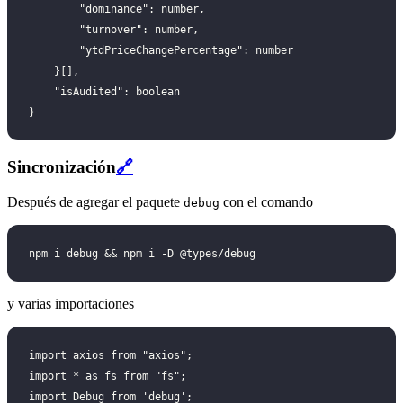
        "dominance": number,
        "turnover": number,
        "ytdPriceChangePercentage": number
    }[],
    "isAudited": boolean
}
Sincronización
🔗
Después de agregar el paquete
con el comando
debug
npm i debug && npm i -D @types/debug
y varias importaciones
import axios from "axios";
import * as fs from "fs";
import Debug from 'debug';