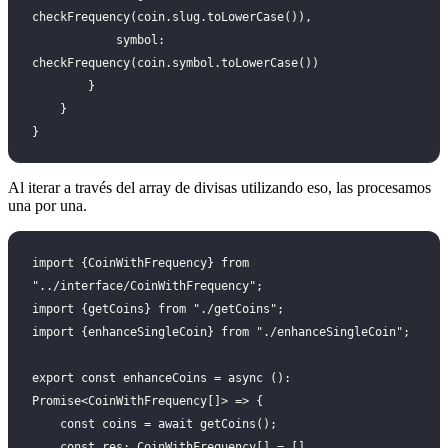
checkFrequency(coin.slug.toLowerCase()),
            symbol: 
checkFrequency(coin.symbol.toLowerCase())
        }
    }
}
Al iterar a través del array de divisas utilizando eso, las procesamos
una por una.
import {CoinWithFrequency} from 
"../interface/CoinWithFrequency";
import {getCoins} from "./getCoins";
import {enhanceSingleCoin} from "./enhanceSingleCoin";
export const enhanceCoins = async (): 
Promise<CoinWithFrequency[]> => {
    const coins = await getCoins();
    const res: CoinWithFrequency[] = []