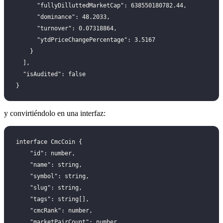
      "fullyDilluttedMarketCap": 638550180782.44,
      "dominance": 48.2033,
      "turnover": 0.07318864,
      "ytdPriceChangePercentage": 3.5167
    }
  ],
  "isAudited": false
}
y convirtiéndolo en una interfaz:
interface CmcCoin {
    "id": number,
    "name": string,
    "symbol": string,
    "slug": string,
    "tags": string[],
    "cmcRank": number,
    "marketPairCount": number,