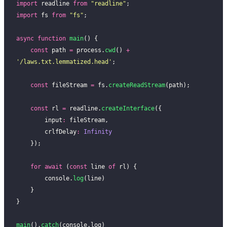
import
 readline 
from
 "
readline
"
;
import
 fs 
from
 "
fs
"
;
async
 function
 main
() {
    const
 path 
=
 process.
cwd
() 
+
'
/laws.txt.lemmatized.head
'
;
    const
 fileStream 
=
 fs.
createReadStream
(path);
    const
 rl 
=
 readline.
createInterface
({
        input
:
 fileStream,
        crlfDelay
:
 Infinity
    });
    for
 await
 (
const
 line 
of
 rl) {
        console.
log
(line)
    }
}
main
().
catch
(console.log)