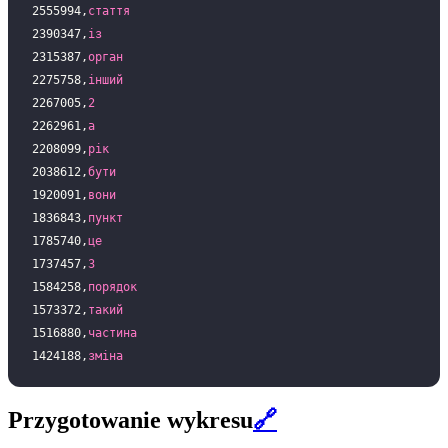
2555994,
стаття
2390347,
із
2315387,
орган
2275758,
інший
2267005,
2
2262961,
а
2208099,
рік
2038612,
бути
1920091,
вони
1836843,
пункт
1785740,
це
1737457,
3
1584258,
порядок
1573372,
такий
1516880,
частина
1424188,
зміна
Przygotowanie wykresu
🔗