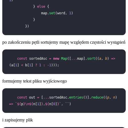
            } 
else
 {
                map.
set
(word, 
1
)
            }
        })
po zakończeniu pętli sortujemy mapę względem częstości wystąpień
    const
 sortedAsc 
=
 new
 Map
([
...
map].
sort
((
a
, 
b
) 
=>
(a[
1
] 
<
 b[
1
] 
?
 1
 :
 -
1
)));
formujemy tekst pliku wyjściowego
    const
 out 
=
 [
...
sortedAsc.
entries
()].
reduce
((
p
, 
n
) 
=>
 `
${
p
}\n${
n[
1
]
}
,
${
n[
0
]
}
`
, 
``
)
i zapisujemy plik