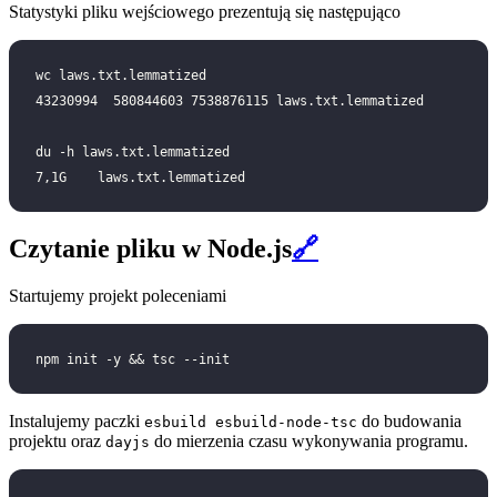
Statystyki pliku wejściowego prezentują się następująco
wc laws.txt.lemmatized
43230994  580844603 7538876115 laws.txt.lemmatized
du -h laws.txt.lemmatized
7,1G	laws.txt.lemmatized
Czytanie pliku w Node.js
🔗
Startujemy projekt poleceniami
npm init -y && tsc --init
Instalujemy paczki
do budowania
esbuild esbuild-node-tsc
projektu oraz
do mierzenia czasu wykonywania programu.
dayjs