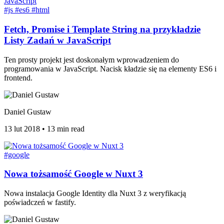
#js
#es6
#html
Fetch, Promise i Template String na przykładzie
Listy Zadań w JavaScript
Ten prosty projekt jest doskonałym wprowadzeniem do
programowania w JavaScript. Nacisk kładzie się na elementy ES6 i
frontend.
Daniel Gustaw
13 lut 2018
•
13 min read
#google
Nowa tożsamość Google w Nuxt 3
Nowa instalacja Google Identity dla Nuxt 3 z weryfikacją
poświadczeń w fastify.