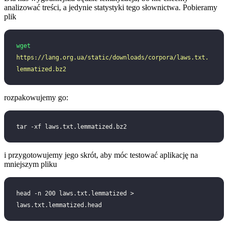
analizować treści, a jedynie statystyki tego słownictwa. Pobieramy
plik
wget
https://lang.org.ua/static/downloads/corpora/laws.txt.
lemmatized.bz2
rozpakowujemy go:
tar -xf laws.txt.lemmatized.bz2
i przygotowujemy jego skrót, aby móc testować aplikację na
mniejszym pliku
head -n 200 laws.txt.lemmatized > 
laws.txt.lemmatized.head