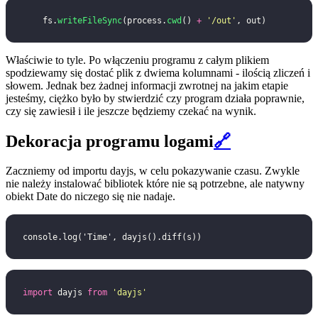
    fs.
writeFileSync
(process.
cwd
() 
+
 '
/out
'
, out)
Właściwie to tyle. Po włączeniu programu z całym plikiem
spodziewamy się dostać plik z dwiema kolumnami - ilością zliczeń i
słowem. Jednak bez żadnej informacji zwrotnej na jakim etapie
jesteśmy, ciężko było by stwierdzić czy program działa poprawnie,
czy się zawiesił i ile jeszcze będziemy czekać na wynik.
Dekoracja programu logami
🔗
Zaczniemy od importu dayjs, w celu pokazywanie czasu. Zwykle
nie należy instalować bibliotek które nie są potrzebne, ale natywny
obiekt Date do niczego się nie nadaje.
console.log('Time', dayjs().diff(s))
import
 dayjs 
from
 '
dayjs
'