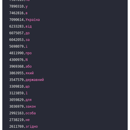
7890310,
у
7462816,
в
7090614,
Україна
6233283,
від
6075057,
до
6042053,
за
5698079,
і
4811990,
про
4300976,
N
3969368,
або
3863955,
який
3547579,
державний
3309810,
що
3123859,
1
3059829,
для
3036979,
закон
2992163,
особа
2738219,
не
2611769,
згідно