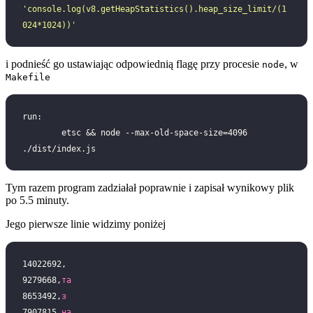
'
console.log(v8.getHeapStatistics().heap_size_limit/(1
024*1024))
'
i podnieść go ustawiając odpowiednią flagę przy procesie
, w
node
Makefile
run:
	etsc && node --max-old-space-size=4096 
./dist/index.js
Tym razem program zadziałał poprawnie i zapisał wynikowy plik
po 5.5 minuty.
Jego pierwsze linie widzimy poniżej
14022692,
9279668,
та
8653492,
з
7907815,
на