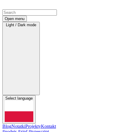
Open menu
Light / Dark mode
Select language
Blog
Notatki
Projekty
Kontakt
#nodejs
#zipf
#typescript