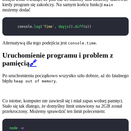
kiedy program się zakończy. Na samym końcu funkcji
main
możemy dodać
    console.
log
(
'
Time
'
, 
dayjs
().
diff
(s))
Alternatywą dla tego podejścia jest
.
console.time
Uruchomienie programu i problem z
pamięcią
🔗
Po uruchomieniu początkowo wszystko szło dobrze, aż do fatalnego
błędu
.
heap out of memory
Co istotne, komputer nie zawiesił się i miał zapas wolnej pamięci.
Stało się tak dlatego, że domyślny limit ustawiony na 2GB został
przekroczony. Możemy sprawdzić ten limit poleceniem:
node
 -e