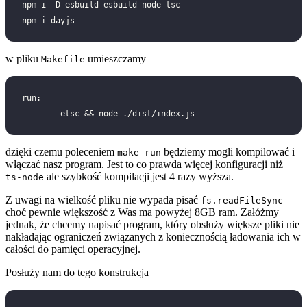
npm i -D esbuild esbuild-node-tsc
npm i dayjs
w pliku
umieszczamy
Makefile
run:
	etsc && node ./dist/index.js
dzięki czemu poleceniem
będziemy mogli kompilować i
make run
włączać nasz program. Jest to co prawda więcej konfiguracji niż
ale szybkość kompilacji jest 4 razy wyższa.
ts-node
Z uwagi na wielkość pliku nie wypada pisać
fs.readFileSync
choć pewnie większość z Was ma powyżej 8GB ram. Załóżmy
jednak, że chcemy napisać program, który obsłuży większe pliki nie
nakładając ograniczeń związanych z koniecznością ładowania ich w
całości do pamięci operacyjnej.
Posłuży nam do tego konstrukcja