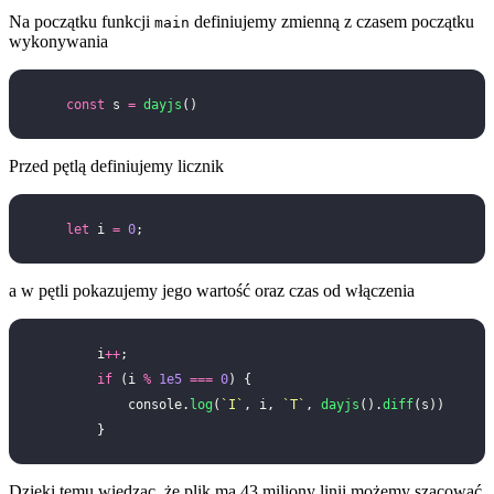
Na początku funkcji
definiujemy zmienną z czasem początku
main
wykonywania
    const
 s 
=
 dayjs
()
Przed pętlą definiujemy licznik
    let
 i 
=
 0
;
a w pętli pokazujemy jego wartość oraz czas od włączenia
        i
++
;
        if
 (i 
%
 1e5
 ===
 0
) {
            console.
log
(
`I`
, i, 
`T`
, 
dayjs
().
diff
(s))
        }
Dzięki temu wiedząc, że plik ma 43 miliony linii możemy szacować