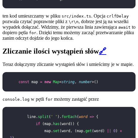
ten kod umieszczamy w pliku
. Opcja
src/index.ts
crlfDelay
pozwala czytać poprawnie pliki z
, dobrze jest ją na wszelki
\r\n
wypadek dołączać. Widzimy, że pierwsza linia zawierająca
to
await
dopiero pętla
. Dzięki temu możemy zacząć przetwarzanie pliku
for
zanim odczyt dojdzie do jego końca.
Zliczanie ilości wystąpień słów
🔗
Teraz dołączymy zliczanie wystąpień słów i umieścimy je w mapie.
    const
 map 
=
 new
 Map
<
string
, 
number
>()
w pętli
możemy zastąpić przez
console.log
for
        line.
split
(
'
 '
).
forEach
(
word
 =>
 {
            if
 (map.
has
(word)) {
                map.
set
(word, (map.
get
(word) 
||
 0
) 
+
1
)