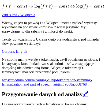
∗
=
⇔
lo
g
(
∗
)
f * r = const \Leftrightarr
=
⇔
lo
g
(
)
=
f
r
co
n
s
t
f
r
co
n
s
t
f
co
n
s
t
Zipf’s law - Wikipedia
Wiemy, że jest to prawdą i na Wikipedii można znaleźć wykresy
wykonane na podstawie korpusów z wielu języków. My
sprawdzamy to dla zabawy i z miłości do nauki.
Teksty do wzięliśmy z Ukraińskiego prawodawstwa, pół miliarda
słów powinno wystarczyć.
Corpora: lang-uk
Na stronie mamy wersję z tokenizacją, czyli podziałem na słowa, i
lematyzacja, która dodatkowo scala odmian słów zastępując je
domyślną nie odmienioną formą. Więcej o tokenizacji i
lemmatyzacji możecie przeczytać pod linkiem:
https://medium.com/mlearning-ai/nlp-tokenization-stemming-
lemmatization-and-part-of-speech-tagging-9088ac068768
Przygotowanie danych od analizy
🔗
Dla nas wygodniejsza będzie lematyzacja, bo nie chcemy