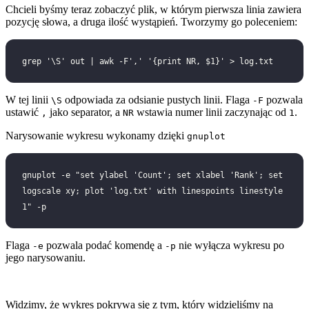
Chcieli byśmy teraz zobaczyć plik, w którym pierwsza linia zawiera
pozycję słowa, a druga ilość wystąpień. Tworzymy go poleceniem:
grep '\S' out | awk -F',' '{print NR, $1}' > log.txt
W tej linii
odpowiada za odsianie pustych linii. Flaga
pozwala
\S
-F
ustawić
jako separator, a
wstawia numer linii zaczynając od
.
,
NR
1
Narysowanie wykresu wykonamy dzięki
gnuplot
gnuplot -e "set ylabel 'Count'; set xlabel 'Rank'; set 
logscale xy; plot 'log.txt' with linespoints linestyle 
1" -p
Flaga
pozwala podać komendę a
nie wyłącza wykresu po
-e
-p
jego narysowaniu.
Widzimy, że wykres pokrywa się z tym, który widzieliśmy na