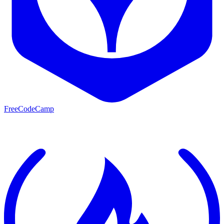
FreeCodeCamp