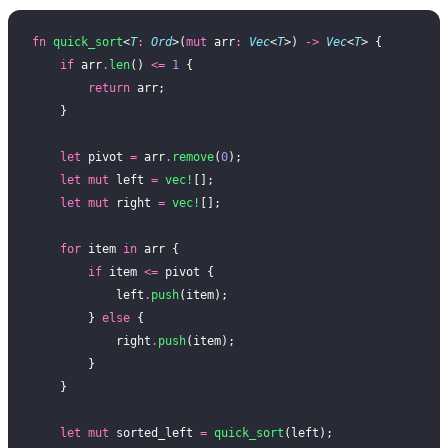
fn
 quick_sort
<
T
:
 Ord
>(
mut
 arr
:
 Vec
<
T
>) 
->
 Vec
<
T
> {
    if
 arr
.
len
() 
<=
 1
 {
        return
 arr;
    }
    let
 pivot 
=
 arr
.
remove
(
0
);
    let
 mut
 left 
=
 vec!
[];
    let
 mut
 right 
=
 vec!
[];
    for
 item 
in
 arr {
        if
 item 
<=
 pivot {
            left
.
push
(item);
        } 
else
 {
            right
.
push
(item);
        }
    }
    let
 mut
 sorted_left 
=
 quick_sort
(left);