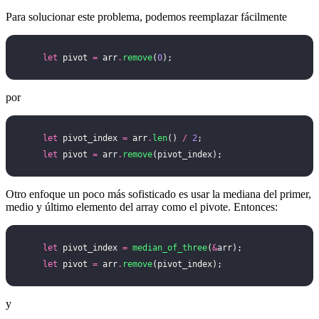
Para solucionar este problema, podemos reemplazar fácilmente
    let
 pivot 
=
 arr
.
remove
(
0
);
por
    let
 pivot_index 
=
 arr
.
len
() 
/
 2
;
    let
 pivot 
=
 arr
.
remove
(pivot_index);
Otro enfoque un poco más sofisticado es usar la mediana del primer,
medio y último elemento del array como el pivote. Entonces:
    let
 pivot_index 
=
 median_of_three
(
&
arr);
    let
 pivot 
=
 arr
.
remove
(pivot_index);
y