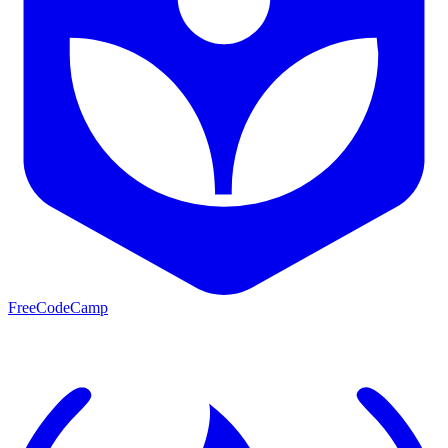
FreeCodeCamp