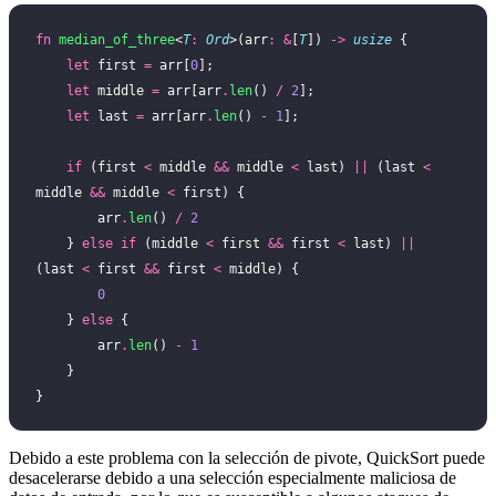
fn
 median_of_three
<
T
:
 Ord
>(arr
:
 &
[
T
]) 
->
 usize
 {
    let
 first 
=
 arr[
0
];
    let
 middle 
=
 arr[arr
.
len
() 
/
 2
];
    let
 last 
=
 arr[arr
.
len
() 
-
 1
];
    if
 (first 
<
 middle 
&&
 middle 
<
 last) 
||
 (last 
<
middle 
&&
 middle 
<
 first) {
        arr
.
len
() 
/
 2
    } 
else
 if
 (middle 
<
 first 
&&
 first 
<
 last) 
||
(last 
<
 first 
&&
 first 
<
 middle) {
        0
    } 
else
 {
        arr
.
len
() 
-
 1
    }
}
Debido a este problema con la selección de pivote, QuickSort puede
desacelerarse debido a una selección especialmente maliciosa de