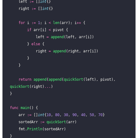
    left 
:=
 []
int
{}
    right 
:=
 []
int
{}
    for
 i 
:=
 1
; i 
<
 len
(arr); i
++
 {
        if
 arr[i] 
<
 pivot {
            left 
=
 append
(left, arr[i])
        } 
else
 {
            right 
=
 append
(right, arr[i])
        }
    }
    return
 append
(
append
(
quickSort
(left), pivot), 
quickSort
(right)
...
)
}
func
 main
() {
    arr 
:=
 []
int
{
10
, 
80
, 
30
, 
90
, 
40
, 
50
, 
70
}
    sortedArr 
:=
 quickSort
(arr)
    fmt.
Println
(sortedArr)
}