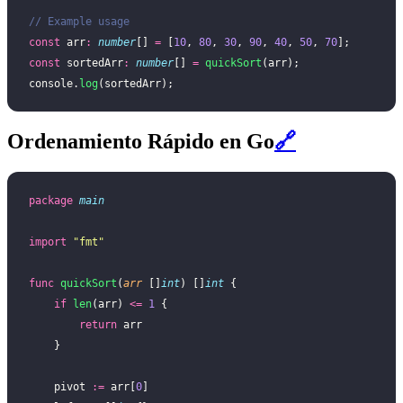
// Example usage
const
 arr
:
 number
[] 
=
 [
10
, 
80
, 
30
, 
90
, 
40
, 
50
, 
70
];
const
 sortedArr
:
 number
[] 
=
 quickSort
(arr);
console.
log
(sortedArr);
Ordenamiento Rápido en Go
🔗
package
 main
import
 "
fmt
"
func
 quickSort
(
arr
 []
int
) []
int
 {
    if
 len
(arr) 
<=
 1
 {
        return
 arr
    }
    pivot 
:=
 arr[
0
]