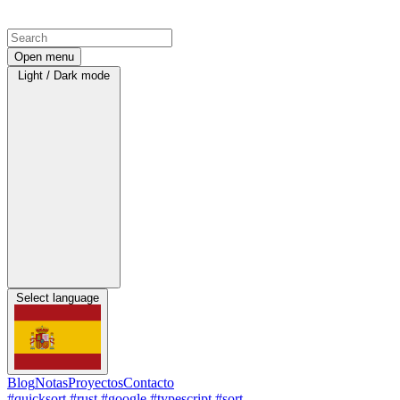
Open menu
Light / Dark mode
Select language
Blog
Notas
Proyectos
Contacto
#quicksort
#rust
#google
#typescript
#sort