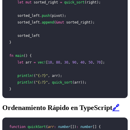
    let
 mut
 sorted_right 
=
 quick_sort
(right);
    sorted_left
.
push
(pivot);
    sorted_left
.
append
(
&mut
 sorted_right);
    sorted_left
}
fn
 main
() {
    let
 arr 
=
 vec!
[
10
, 
80
, 
30
, 
90
, 
40
, 
50
, 
70
];
    println!
(
"{:?}"
, arr);
    println!
(
"{:?}"
, 
quick_sort
(arr));
}
Ordenamiento Rápido en TypeScript
🔗
function
 quickSort
(
arr
:
 number
[])
:
 number
[] {