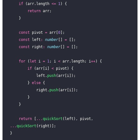
    if
 (arr.length 
<=
 1
) {
        return
 arr;
    }
    const
 pivot 
=
 arr[
0
];
    const
 left
:
 number
[] 
=
 [];
    const
 right
:
 number
[] 
=
 [];
    for
 (
let
 i 
=
 1
; i 
<
 arr.length; i
++
) {
        if
 (arr[i] 
<
 pivot) {
            left.
push
(arr[i]);
        } 
else
 {
            right.
push
(arr[i]);
        }
    }
    return
 [
...
quickSort
(left), pivot, 
...
quickSort
(right)];
}