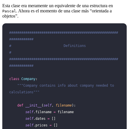
Esta clase era meramente un equivalente de una estructura en
. Ahora es el momento de una clase más “orientada a
Pascal
objetos”.
######################################################
############
#                          Definitions                           
#
######################################################
############
class
 Company
:
    """Company contains info about company needed to 
calculations"""
    def
 __init__
(
self
, 
filename
):
        self
.filename 
=
 filename
        self
.dates 
=
 []
        self
.prices 
=
 []