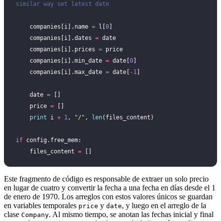
similar way set latest date
    companies[i].name 
=
 l[
0
]
    companies[i].dates 
=
 date
    companies[i].prices 
=
 price
    companies[i].min_date 
=
 date[
0
]
    companies[i].max_date 
=
 date[
-
1
]
    date 
=
 []
    price 
=
 []
    print
 i 
+
 1
, 
"
/
"
, 
len
(files_content)
if
 config.free_mem:
    files_content 
=
 []
Este fragmento de código es responsable de extraer un solo precio
en lugar de cuatro y convertir la fecha a una fecha en días desde el 1
de enero de 1970. Los arreglos con estos valores únicos se guardan
en variables temporales
y
, y luego en el arreglo de la
price
date
clase
. Al mismo tiempo, se anotan las fechas inicial y final
Company