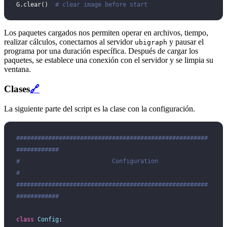
G.clear()  
# clear image before start
Los paquetes cargados nos permiten operar en archivos, tiempo,
realizar cálculos, conectarnos al servidor
y pausar el
ubigraph
programa por una duración específica. Después de cargar los
paquetes, se establece una conexión con el servidor y se limpia su
ventana.
Clases
🔗
La siguiente parte del script es la clase con la configuración.
######################################################
############
#                          Configuration                         
#
######################################################
############
class
 Config
: