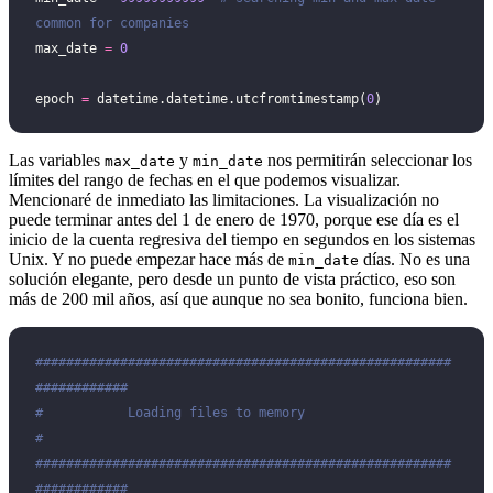
common for companies
max_date 
=
 0
epoch 
=
 datetime.datetime.utcfromtimestamp(
0
)
Las variables
y
nos permitirán seleccionar los
max_date
min_date
límites del rango de fechas en el que podemos visualizar.
Mencionaré de inmediato las limitaciones. La visualización no
puede terminar antes del 1 de enero de 1970, porque ese día es el
inicio de la cuenta regresiva del tiempo en segundos en los sistemas
Unix. Y no puede empezar hace más de
días. No es una
min_date
solución elegante, pero desde un punto de vista práctico, eso son
más de 200 mil años, así que aunque no sea bonito, funciona bien.
######################################################
############
#           Loading files to memory                              
#
######################################################
############