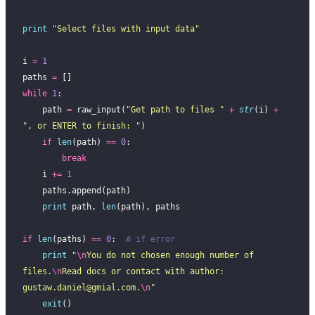
print
 "
Select files with input data
"
i 
=
 1
paths 
=
 []
while
 1
:
    path 
=
 raw_input(
"
Get path to files 
"
 +
 str
(i) 
+
"
, or ENTER to finish: 
"
)
    if
 len
(path) 
==
 0
:
        break
    i 
+=
 1
    paths.append(path)
    print
 path, 
len
(path), paths
if
 len
(paths) 
==
 0
:  
# if error
    print
 "
\n
You do not chosen enough number of 
files.
\n
Read docs or contact with author: 
gustaw.daniel@gmial.com
.
\n
"
    exit
()