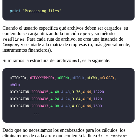
print
 "
Processing files
"
Cuando el usuario especifica qué archivos deben ser cargados, su
contenido se carga utilizando la función
y su método
open
. Para cada ruta de archivo, se crea una instancia de
readlines
y se añade a la matriz de empresas (o, más generalmente,
Company
instrumentos financieros).
Si miramos la estructura del archivo
, es la siguiente:
mst
<TICKER>,
<DTYYYYMMDD>,
<OPEN>,
<HIGH>,
<LOW>,
<CLOSE>,
<VOL>
01CYBATON,
20080415,
4.48,
4.48,
3.76,
4.08,
13220
01CYBATON,
20080416,
4.24,
4.24,
3.84,
4.16,
1120
01CYBATON,
20080417,
4.08,
4.40,
4.08,
4.08,
7600
           ...
Dado que no necesitamos los encabezados para los cálculos, los
eliminaremos de cada array que contenga la línea
.
file_content