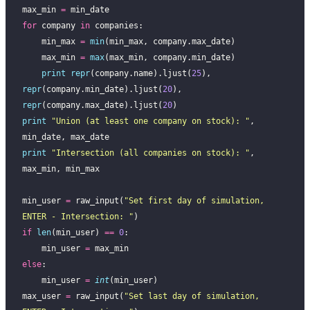
max_min 
=
 min_date
for
 company 
in
 companies:
    min_max 
=
 min
(min_max, company.max_date)
    max_min 
=
 max
(max_min, company.min_date)
    print
 repr
(company.name).ljust(
25
), 
repr
(company.min_date).ljust(
20
), 
repr
(company.max_date).ljust(
20
)
print
 "
Union (at least one company on stock): 
"
, 
min_date, max_date
print
 "
Intersection (all companies on stock): 
"
, 
max_min, min_max
min_user 
=
 raw_input(
"
Set first day of simulation, 
ENTER - Intersection: 
"
)
if
 len
(min_user) 
==
 0
:
    min_user 
=
 max_min
else
:
    min_user 
=
 int
(min_user)
max_user 
=
 raw_input(
"
Set last day of simulation, 