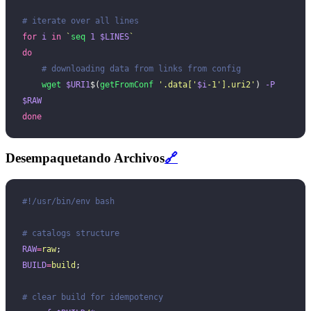
# iterate over all lines
for
 i
 in
 `
seq
 1
 $LINES
`
do
    # downloading data from links from config
    wget
 $URI1
$(
getFromConf
 '
.data[
'
$i
-1
'
].uri2
'
) 
-P
$RAW
done
Desempaquetando Archivos
🔗
#!/usr/bin/env bash
# catalogs structure
RAW
=
raw
;
BUILD
=
build
;
# clear build for idempotency