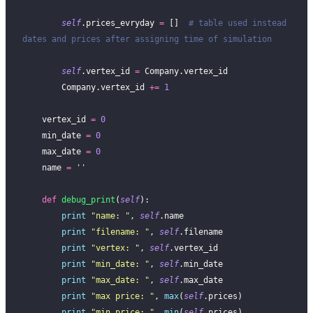
        self
.prices_evryday 
=
 []  
# table used instead 
dates and prices after assigning time of simulation
        self
.vertex_id 
=
 Company.vertex_id
        Company.vertex_id 
+=
 1
    vertex_id 
=
 0
    min_date 
=
 0
    max_date 
=
 0
    name 
=
 ''
    def
 debug_print
(
self
):
        print
 "
name: 
"
, 
self
.name
        print
 "
filename: 
"
, 
self
.filename
        print
 "
vertex: 
"
, 
self
.vertex_id
        print
 "
min_date: 
"
, 
self
.min_date
        print
 "
max_date: 
"
, 
self
.max_date
        print
 "
max price: 
"
, 
max
(
self
.prices)
        print
 "
min price: 
"
, 
min
(
self
.prices)