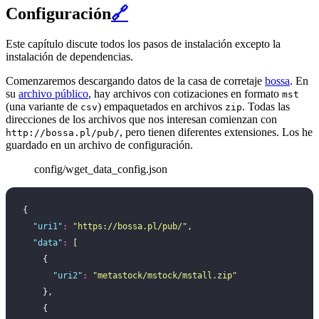
Configuración
🔗
Este capítulo discute todos los pasos de instalación excepto la
instalación de dependencias.
Comenzaremos descargando datos de la casa de corretaje
bossa
. En
su
archivo público
, hay archivos con cotizaciones en formato
mst
(una variante de
) empaquetados en archivos
. Todas las
csv
zip
direcciones de los archivos que nos interesan comienzan con
, pero tienen diferentes extensiones. Los he
http://bossa.pl/pub/
guardado en un archivo de configuración.
config/wget_data_config.json
{
  "
uri1
"
:
 "
https://bossa.pl/pub/
"
,
  "
data
"
:
 [
    {
      "
uri2
"
:
 "
metastock/mstock/mstall.zip
"
    },
    {