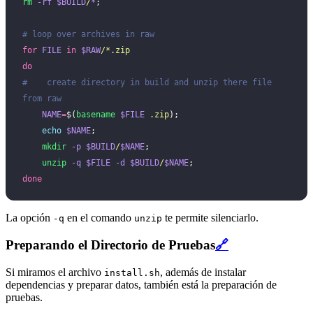
rm
 -rf
 $BUILD
/
*
;
# loop over archives in raw
for
 FILE
 in
 $RAW
/*.zip
do
#    create directory in build and unzip there file 
from raw
    NAME
=
$(
basename
 $FILE
 .zip
);
    echo
 $NAME
;
    mkdir
 -p
 $BUILD
/
$NAME
;
    unzip
 -q
 $FILE
 -d
 $BUILD
/
$NAME
;
done
La opción
en el comando
te permite silenciarlo.
-q
unzip
Preparando el Directorio de Pruebas
🔗
Si miramos el archivo
, además de instalar
install.sh
dependencias y preparar datos, también está la preparación de
pruebas.