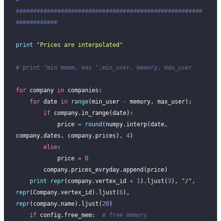
######################################################
############
print
 "
Prices are interpolated
"
# print "min memm, max ",min_user, memory, max_user
for
 company 
in
 companies:
    for
 date 
in
 range
(min_user 
-
 memory, max_user):
        if
 company.in_range(date):
            price 
=
 round
(numpy.interp(date, 
company.dates, company.prices), 
4
)
        else
:
            price 
=
 0
        company.prices_evryday.append(price)
    print
 repr
(company.vertex_id 
+
 1
).ljust(
3
), 
"
/
"
, 
repr
(Company.vertex_id).ljust(
6
), 
repr
(company.name).ljust(
20
)
    if
 config.free_mem:  
# free memory