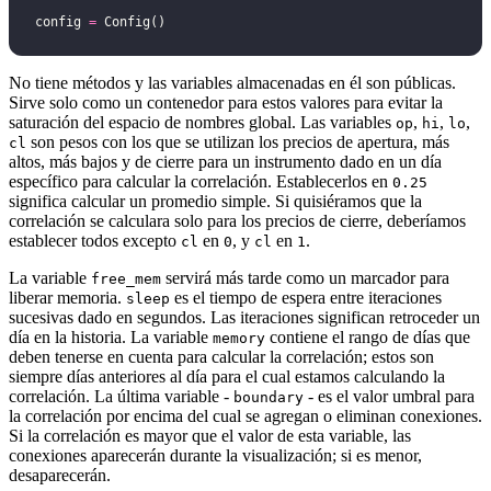
config 
=
 Config()
No tiene métodos y las variables almacenadas en él son públicas.
Sirve solo como un contenedor para estos valores para evitar la
saturación del espacio de nombres global. Las variables
,
,
,
op
hi
lo
son pesos con los que se utilizan los precios de apertura, más
cl
altos, más bajos y de cierre para un instrumento dado en un día
específico para calcular la correlación. Establecerlos en
0.25
significa calcular un promedio simple. Si quisiéramos que la
correlación se calculara solo para los precios de cierre, deberíamos
establecer todos excepto
en
, y
en
.
cl
0
cl
1
La variable
servirá más tarde como un marcador para
free_mem
liberar memoria.
es el tiempo de espera entre iteraciones
sleep
sucesivas dado en segundos. Las iteraciones significan retroceder un
día en la historia. La variable
contiene el rango de días que
memory
deben tenerse en cuenta para calcular la correlación; estos son
siempre días anteriores al día para el cual estamos calculando la
correlación. La última variable -
- es el valor umbral para
boundary
la correlación por encima del cual se agregan o eliminan conexiones.
Si la correlación es mayor que el valor de esta variable, las
conexiones aparecerán durante la visualización; si es menor,
desaparecerán.