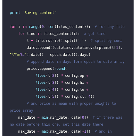
print
 "
Saving content
"
for
 i 
in
 range
(
0
, 
len
(files_content)):  
# for any file
    for
 line 
in
 files_content[i]:  
# get line
        l 
=
 line.rstrip().split(
'
,
'
)  
# split by coma
        date.append((datetime.datetime.strptime(l[
1
], 
"
%Y%m
%d
"
).date() 
-
 epoch.date()).days)
        # append date in days form epoch to date array
        price.append(
round
(
            float
(l[
2
]) 
*
 config.op 
+
            float
(l[
3
]) 
*
 config.hi 
+
            float
(l[
4
]) 
*
 config.lo 
+
            float
(l[
5
]) 
*
 config.cl, 
4
))
        # and price as mean with proper weights to 
price array
    min_date 
=
 min
(min_date, date[
0
])  
# if there was 
no date before this one, set this date there
    max_date 
=
 max
(max_date, date[
-
1
])  
# and in 