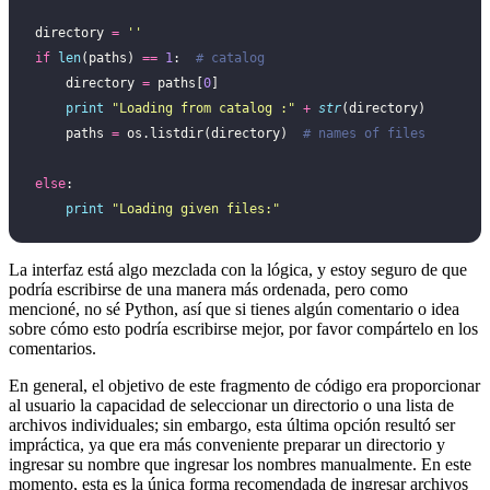
directory 
=
 ''
if
 len
(paths) 
==
 1
:  
# catalog
    directory 
=
 paths[
0
]
    print
 "
Loading from catalog :
"
 +
 str
(directory)
    paths 
=
 os.listdir(directory)  
# names of files
else
:
    print
 "
Loading given files:
"
La interfaz está algo mezclada con la lógica, y estoy seguro de que
podría escribirse de una manera más ordenada, pero como
mencioné, no sé Python, así que si tienes algún comentario o idea
sobre cómo esto podría escribirse mejor, por favor compártelo en los
comentarios.
En general, el objetivo de este fragmento de código era proporcionar
al usuario la capacidad de seleccionar un directorio o una lista de
archivos individuales; sin embargo, esta última opción resultó ser
impráctica, ya que era más conveniente preparar un directorio y
ingresar su nombre que ingresar los nombres manualmente. En este
momento, esta es la única forma recomendada de ingresar archivos