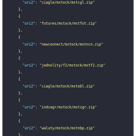
      "
uri2
"
:
 "
ciagle/mstock/mstcgl.zip
"
    },
    {
      "
uri2
"
:
 "
futures/mstock/mstfut.zip
"
    },
    {
      "
uri2
"
:
 "
newconnect/mstock/mstncn.zip
"
    },
    {
      "
uri2
"
:
 "
jednolity/f2/mstock/mstf2.zip
"
    },
    {
      "
uri2
"
:
 "
ciagle/mstock/mstobl.zip
"
    },
    {
      "
uri2
"
:
 "
indzagr/mstock/mstzgr.zip
"
    },
    {
      "
uri2
"
:
 "
waluty/mstock/mstnbp.zip
"
    },