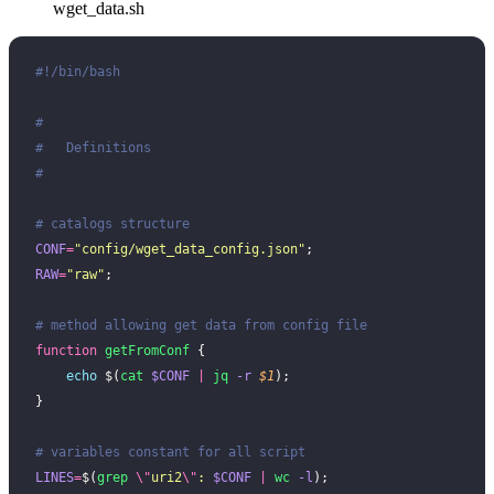
wget_data.sh
#!/bin/bash
#
#   Definitions
#
# catalogs structure
CONF
=
"
config/wget_data_config.json
"
;
RAW
=
"
raw
"
;
# method allowing get data from config file
function
 getFromConf
 {
    echo
 $(
cat
 $CONF
 |
 jq
 -r
 $1
);
}
# variables constant for all script
LINES
=
$(
grep
 \"
uri2
\"
:
 $CONF
 |
 wc
 -l
);