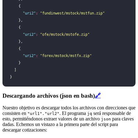
    {
      "
uri2
"
:
 "
fundinwest/mstock/mstfun.zip
"
    },
    {
      "
uri2
"
:
 "
ofe/mstock/mstofe.zip
"
    },
    {
      "
uri2
"
:
 "
forex/mstock/mstfx.zip
"
    }
  ]
}
Descargando archivos (json en bash)
🔗
Nuestro objetivo es descargar todos los archivos con direcciones que
consisten en
. El programa
será responsable de
"url1"."url2"
jq
esto, permitiéndonos extraer valores de un archivo
para claves
json
dadas. Echemos un vistazo a la primera parte del script para
descargar cotizaciones: