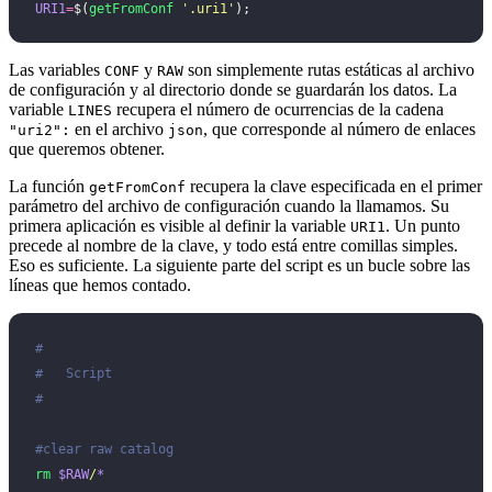
URI1
=
$(
getFromConf
 '
.uri1
'
);
Las variables
y
son simplemente rutas estáticas al archivo
CONF
RAW
de configuración y al directorio donde se guardarán los datos. La
variable
recupera el número de ocurrencias de la cadena
LINES
en el archivo
, que corresponde al número de enlaces
"uri2":
json
que queremos obtener.
La función
recupera la clave especificada en el primer
getFromConf
parámetro del archivo de configuración cuando la llamamos. Su
primera aplicación es visible al definir la variable
. Un punto
URI1
precede al nombre de la clave, y todo está entre comillas simples.
Eso es suficiente. La siguiente parte del script es un bucle sobre las
líneas que hemos contado.
#
#   Script
#
#clear raw catalog
rm
 $RAW
/
*