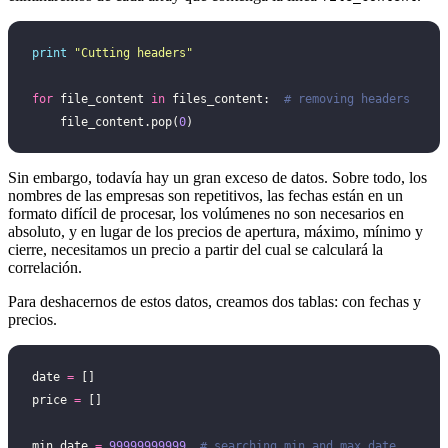
print
 "
Cutting headers
"
for
 file_content 
in
 files_content:  
# removing headers
    file_content.pop(
0
)
Sin embargo, todavía hay un gran exceso de datos. Sobre todo, los
nombres de las empresas son repetitivos, las fechas están en un
formato difícil de procesar, los volúmenes no son necesarios en
absoluto, y en lugar de los precios de apertura, máximo, mínimo y
cierre, necesitamos un precio a partir del cual se calculará la
correlación.
Para deshacernos de estos datos, creamos dos tablas: con fechas y
precios.
date 
=
 []
price 
=
 []
min_date 
=
 99999999999
  # searching min and max date 