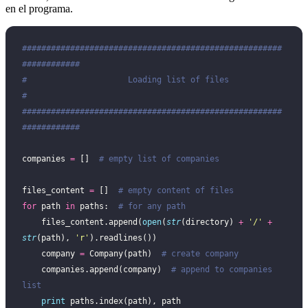
en el programa.
######################################################
############
#                     Loading list of files                      
#
######################################################
############
companies 
=
 []  
# empty list of companies
files_content 
=
 []  
# empty content of files
for
 path 
in
 paths:  
# for any path
    files_content.append(
open
(
str
(directory) 
+
 '
/
'
 +
str
(path), 
'
r
'
).readlines())
    company 
=
 Company(path)  
# create company
    companies.append(company)  
# append to companies 
list
    print
 paths.index(path), path