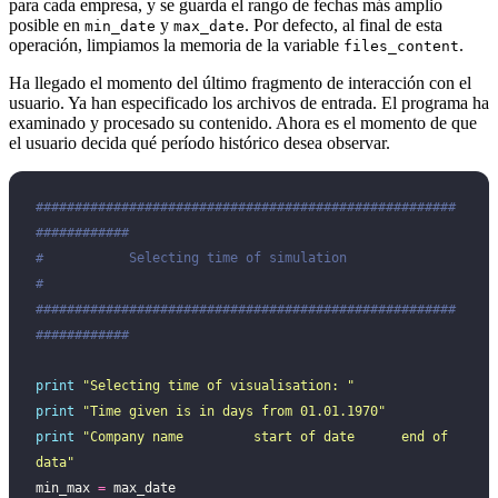
para cada empresa, y se guarda el rango de fechas más amplio
posible en
y
. Por defecto, al final de esta
min_date
max_date
operación, limpiamos la memoria de la variable
.
files_content
Ha llegado el momento del último fragmento de interacción con el
usuario. Ya han especificado los archivos de entrada. El programa ha
examinado y procesado su contenido. Ahora es el momento de que
el usuario decida qué período histórico desea observar.
######################################################
############
#           Selecting time of simulation                         
#
######################################################
############
print
 "
Selecting time of visualisation: 
"
print
 "
Time given is in days from 01.01.1970
"
print
 "
Company name         start of date      end of 
data
"
min_max 
=
 max_date