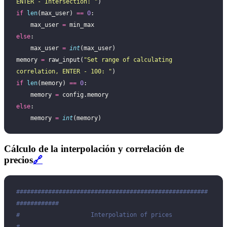
ENTER - Intersection: 
"
)
if
 len
(max_user) 
==
 0
:
    max_user 
=
 min_max
else
:
    max_user 
=
 int
(max_user)
memory 
=
 raw_input(
"
Set range of calculating 
correlation, ENTER - 100: 
"
)
if
 len
(memory) 
==
 0
:
    memory 
=
 config.memory
else
:
    memory 
=
 int
(memory)
Cálculo de la interpolación y correlación de
precios
🔗
######################################################
############
#                    Interpolation of prices                     
#