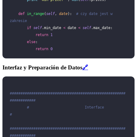
    def
 in_range
(
self
, 
date
):  
# czy date jest w 
zakresie
        if
 self
.min_date 
<
 date 
<
 self
.max_date:
            return
 1
        else
:
            return
 0
Interfaz y Preparación de Datos
🔗
######################################################
############
        #                          Interface                             
#
######################################################
############