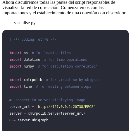
Ahora discutiremos todas las partes del script responsables de
visualizar la red de correlación. Comenzaremos con las
importaciones y el establecimiento de una conexión con el servidor.
visualise.py
# -*- coding: utf-8 -*-
import
 os  
# for loading files
import
 datetime  
# for time operations
import
 numpy  
# for calculation correlation
import
 xmlrpclib  
# for visualise by ubigraph
import
 time  
# for waiting between steps
#  connect to server displaying image
server_url 
=
 '
http://127.0.0.1:20738/RPC2
'
server 
=
 xmlrpclib.Server(server_url)
G 
=
 server.ubigraph