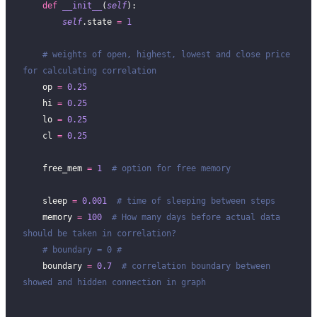
    def
 __init__
(
self
):
        self
.state 
=
 1
    # weights of open, highest, lowest and close price 
for calculating correlation
    op 
=
 0.25
    hi 
=
 0.25
    lo 
=
 0.25
    cl 
=
 0.25
    free_mem 
=
 1
  # option for free memory
    sleep 
=
 0.001
  # time of sleeping between steps
    memory 
=
 100
  # How many days before actual data 
should be taken in correlation?
    # boundary = 0 #
    boundary 
=
 0.7
  # correlation boundary between 
showed and hidden connection in graph