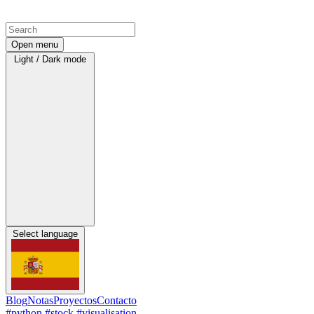
Open menu
Light / Dark mode
Select language
Blog
Notas
Proyectos
Contacto
#python
#stock
#visualisation